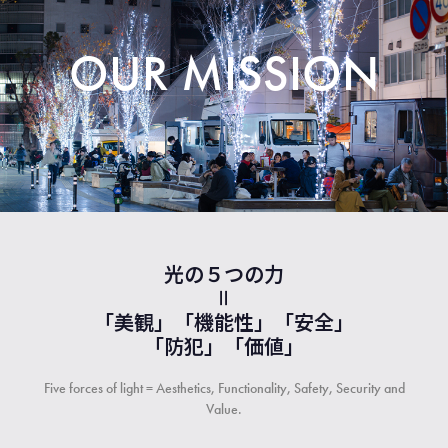
OUR MISSION
光の５つの力
＝
「美観」「機能性」「安全」
「防犯」「価値」
Five forces of light = Aesthetics, Functionality, Safety, Security and
Value.