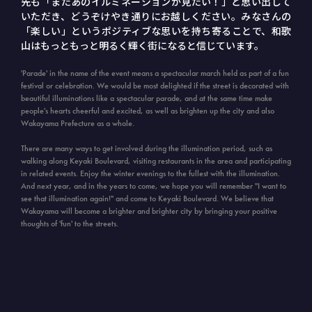
先も「またあのイルミネーションが見たい！」と思い出して
いただき、どうぞけやき通りにお越しください。みなさんの
「楽しい」というポジティブな思いを持ち寄ることで、和歌
山はもっともっと明るく輝く街になると信じています。
'Parade' in the name of the event means a spectacular march held as part of a fun
festival or celebration. We would be most delighted if the street is decorated with
beautiful illuminations like a spectacular parade, and at the same time make
people's hearts cheerful and excited, as well as brighten up the city and also
Wakayama Prefecture as a whole.
There are many ways to get involved during the illumination period, such as
walking along Keyaki Boulevard, visiting restaurants in the area and participating
in related events. Enjoy the winter evenings to the fullest with the illumination.
And next year, and in the years to come, we hope you will remember "I want to
see that illumination again!" and come to Keyaki Boulevard. We believe that
Wakayama will become a brighter and brighter city by bringing your positive
thoughts of 'fun' to the streets.