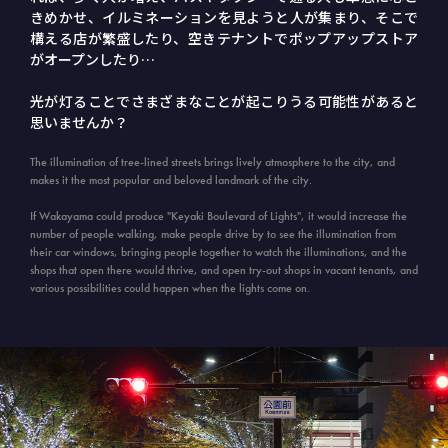
きめかせ、イルミネーションを見ようと人が集まり、そこで
構える店が繁盛したり、空きテナントでポップアップストア
がオープンしたり…
光が灯ることでさまざまなことが起こりうる可能性があると
思いませんか？
The illumination of tree-lined streets brings lively atmosphere to the city, and
makes it the most popular and beloved landmark of the city.
If Wakayama could produce "Keyaki Boulevard of Lights", it would increase the
number of people walking, make people drive by to see the illumination from
their car windows, bringing people together to watch the illuminations, and the
shops that open there would thrive, and open try-out shops in vacant tenants, and
various possibilities could happen when the lights come on.