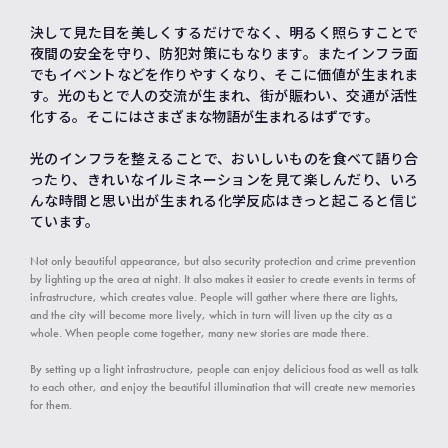
決して見た目を美しくするだけでなく、明るく照らすことで
夜間の安全を守り、防犯対策にもなります。またインフラ面
でもイベントなどを作りやすくなり、そこに価値が生まれま
す。光のもとで人の交流が生まれ、街が賑わい、交通が活性
化する。そこにはさまざまな物語が生まれるはずです。
光のインフラを整えることで、おいしいものを食べて語り合
ったり、きれいなイルミネーションを見て楽しんだり、いろ
んな時間と思い出が生まれる化学反応はきっと起こると信じ
ています。
Not only beautiful appearance, but also security protection and crime prevention
by lighting up the area at night. It also makes it easier to create events in terms of
infrastructure, which creates value. People will gather where there are lights,
and the city will become more lively, which in turn will liven up the city as a
whole. When people come together, many new stories are made there.
By setting up a light infrastructure, people can enjoy delicious food as well as talk
to each other, and enjoy the beautiful illumination that will create new memories
for them.