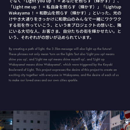
でなく「Light you up ！ = あなたを照らす（輝かす）」、
「Light me up ！ = 私自身を照らす（輝かす）」「Lightup
Wakayama ！ = 和歌山を照らす（輝かす）」といった、光の
けやき大通りをきっかけに和歌山のみんなで一緒にワクワク
する街を作っていこう、という本プロジェクトの想いと、隣
にいる大切な人、お客さま、自分たちの街を輝かせたい。と
いう、それぞれがの想いが込められています。
By creating a path of light, the 3.5km message will also light up the future!
These phrases not only mean 'turn on the lights 'but also 'Light you up! means
shine you up', and 'Light me up! means shine myself up', and 'Light up
Wakayama! means shine Wakayama!', which were triggered by the Keyaki
Boulevard of Light, This project expresses the desire of this project to create an
exciting city together with everyone in Wakayama, and the desire of each of us
to make our loved ones and our own cities sparkle.