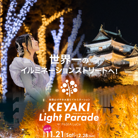
コ
ン
テ
ン
ツ
へ
ス
キ
ッ
プ