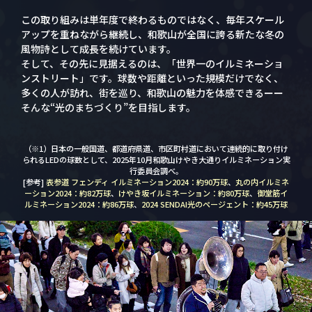
この取り組みは単年度で終わるものではなく、毎年スケール
アップを重ねながら継続し、和歌山が全国に誇る新たな冬の
風物詩として成長を続けています。
そして、その先に見据えるのは、「世界一のイルミネーショ
ンストリート」です。球数や距離といった規模だけでなく、
多くの人が訪れ、街を巡り、和歌山の魅力を体感できるーー
そんな“光のまちづくり”を目指します。
（※1）日本の一般国道、都道府県道、市区町村道において連続的に取り付け
られるLEDの球数として、2025年10月和歌山けやき大通りイルミネーション実
行委員会調べ。
[参考]
表参道 フェンディ イルミネーション2024：約90万球
、
丸の内イルミネ
ーション2024：約82万球
、
けやき坂イルミネーション：約80万球
、
御堂筋イ
ルミネーション2024：約86万球
、
2024 SENDAI光のページェント：約45万球